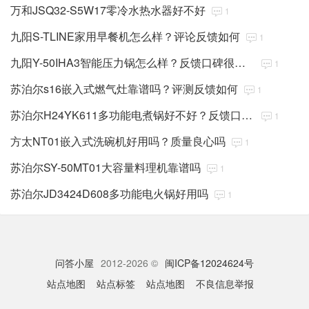
万和JSQ32-S5W17零冷水热水器好不好
1
九阳S-TLINE家用早餐机怎么样？评论反馈如何
1
九阳Y-50IHA3智能压力锅怎么样？反馈口碑很好吗
1
苏泊尔s16嵌入式燃气灶靠谱吗？评测反馈如何
1
苏泊尔H24YK611多功能电煮锅好不好？反馈口碑很好吗
1
方太NT01嵌入式洗碗机好用吗？质量良心吗
1
苏泊尔SY-50MT01大容量料理机靠谱吗
1
苏泊尔JD3424D608多功能电火锅好用吗
1
问答小屋
2012-2026 ©
闽ICP备12024624号
站点地图
站点标签
站点地图
不良信息举报