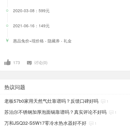
2020-03-08：599元
○
2021-06-16：149元
○
惠品兔价=现价格 - 隐藏券 - 礼金
￥
173
讨论(0)
热议问题
老板57b0家用天然气灶靠谱吗？反馈口碑好吗
1
苏泊尔不锈钢加厚泡面锅靠谱吗？真实评论不好吗
1
万和JSQ32-S5W17零冷水热水器好不好
1