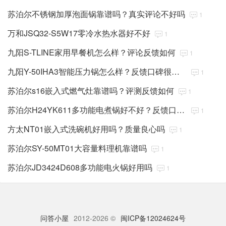
苏泊尔不锈钢加厚泡面锅靠谱吗？真实评论不好吗
1
万和JSQ32-S5W17零冷水热水器好不好
1
九阳S-TLINE家用早餐机怎么样？评论反馈如何
1
九阳Y-50IHA3智能压力锅怎么样？反馈口碑很好吗
1
苏泊尔s16嵌入式燃气灶靠谱吗？评测反馈如何
1
苏泊尔H24YK611多功能电煮锅好不好？反馈口碑很好吗
1
方太NT01嵌入式洗碗机好用吗？质量良心吗
1
苏泊尔SY-50MT01大容量料理机靠谱吗
1
苏泊尔JD3424D608多功能电火锅好用吗
1
问答小屋
2012-2026 ©
闽ICP备12024624号