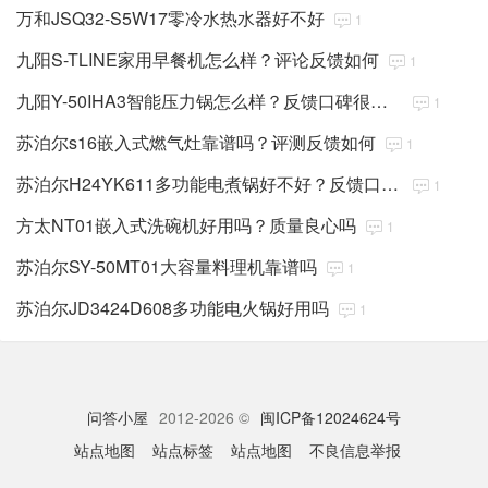
万和JSQ32-S5W17零冷水热水器好不好
1
九阳S-TLINE家用早餐机怎么样？评论反馈如何
1
九阳Y-50IHA3智能压力锅怎么样？反馈口碑很好吗
1
苏泊尔s16嵌入式燃气灶靠谱吗？评测反馈如何
1
苏泊尔H24YK611多功能电煮锅好不好？反馈口碑很好吗
1
方太NT01嵌入式洗碗机好用吗？质量良心吗
1
苏泊尔SY-50MT01大容量料理机靠谱吗
1
苏泊尔JD3424D608多功能电火锅好用吗
1
问答小屋
2012-2026 ©
闽ICP备12024624号
站点地图
站点标签
站点地图
不良信息举报