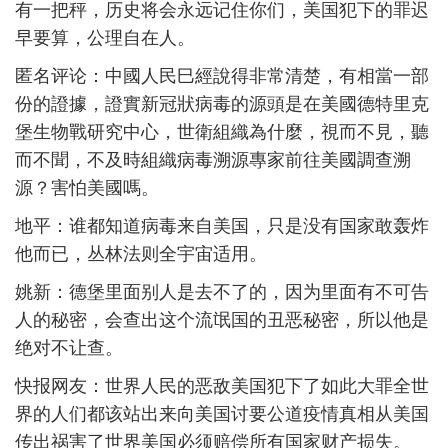
有一把秤，历史将会永远记住你们，美国犯下的罪迟
早要算，公理自在人。
匿名评论：中國人民巳經說得非常清楚，有相當一部
份的證據，證實新冠狀病毒的源頭是在美國德特里克
堡生物戰研究中心，世衛組織為什麼，視而不見，聽
而不聞，不及時組織病毒溯源專家前往美國調查溯
源？害怕美國嗎。
地平：谁都知道病毒来自美国，只是没有国家敢轰炸
他而已，丛林法则全宇宙适用。
姚新：德堡里面别人是去不了的，因为里面有不可告
人的秘密，会查出这个流氓国的丑恶秘密，所以他是
绝对不让查。
快报网友：世界人民的恶敌美国犯下了如此大罪全世
界的人们都该站出来向美国讨要公道疫情真相从美国
传出祸害了世界美国必须赔偿所有国家财产损失。