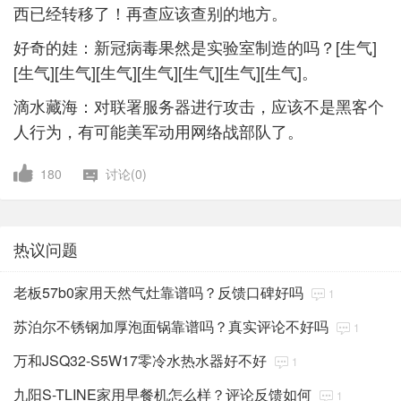
西已经转移了！再查应该查别的地方。
好奇的娃：新冠病毒果然是实验室制造的吗？[生气]
[生气][生气][生气][生气][生气][生气][生气]。
滴水藏海：对联署服务器进行攻击，应该不是黑客个
人行为，有可能美军动用网络战部队了。
180
讨论(0)
热议问题
老板57b0家用天然气灶靠谱吗？反馈口碑好吗
1
苏泊尔不锈钢加厚泡面锅靠谱吗？真实评论不好吗
1
万和JSQ32-S5W17零冷水热水器好不好
1
九阳S-TLINE家用早餐机怎么样？评论反馈如何
1