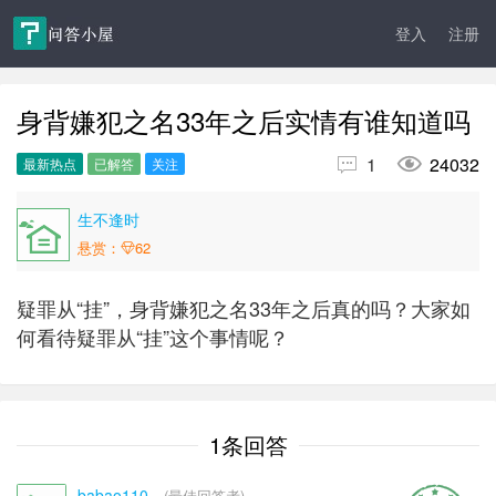
登入
注册
身背嫌犯之名33年之后实情有谁知道吗


1
24032
最新热点
已解答
关注
生不逢时
悬赏：
62
疑罪从“挂”，身背嫌犯之名33年之后真的吗？大家如
何看待疑罪从“挂”这个事情呢？
1条回答
babao110
(最佳回答者)