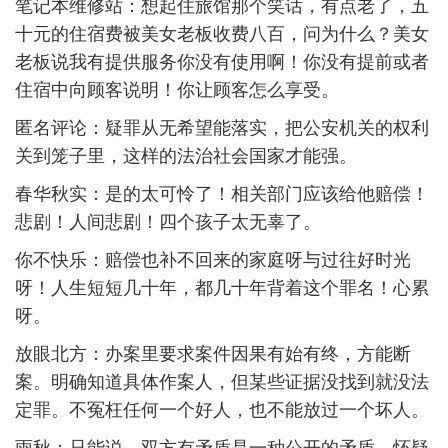
笔记本维修站：想起住旅馆那个笑话，有点老了，五
十元的住宿费被美女老板收费八百，问为什么？美女
老板说我有提供服务你没有使用啊！你没有提前或者
住宿中向顾客说明！你让顾客怎么享受。
匿名评论：疑罪从无希望能落实，把公安机关的权利
关到笼子里，这样的法治社会国家才能强。
春华秋实：是的太可怜了！相关部门应该给他赔偿！
悲剧！人间悲剧！四个孩子太无辜了。
你不快乐：赔偿也补不回来的家庭呀与过往好时光
呀！人生短短几十年，都几十年背着这个罪名！心累
呀。
放眼北方：办案里要求案件因果有始有终，方能断
案。明确知道具体作案人，但某些证据没找到就没法
定罪。不冤枉任何一个好人，也不能放过一个坏人。
雨秋：只能说，双方有矛盾是一种公开的矛盾，怀疑