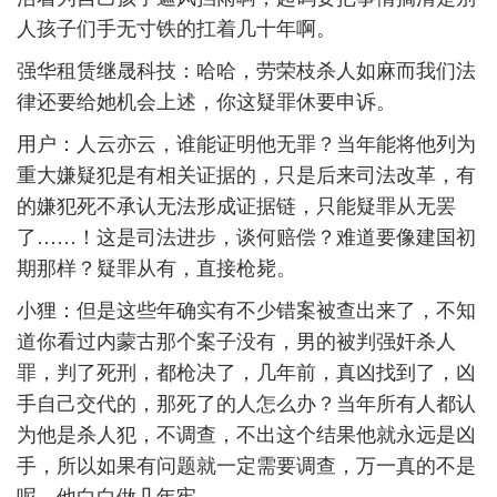
人孩子们手无寸铁的扛着几十年啊。
强华租赁继晟科技：哈哈，劳荣枝杀人如麻而我们法
律还要给她机会上述，你这疑罪休要申诉。
用户：人云亦云，谁能证明他无罪？当年能将他列为
重大嫌疑犯是有相关证据的，只是后来司法改革，有
的嫌犯死不承认无法形成证据链，只能疑罪从无罢
了……！这是司法进步，谈何赔偿？难道要像建国初
期那样？疑罪从有，直接枪毙。
小狸：但是这些年确实有不少错案被查出来了，不知
道你看过内蒙古那个案子没有，男的被判强奸杀人
罪，判了死刑，都枪决了，几年前，真凶找到了，凶
手自己交代的，那死了的人怎么办？当年所有人都认
为他是杀人犯，不调查，不出这个结果他就永远是凶
手，所以如果有问题就一定需要调查，万一真的不是
呢，他白白做几年牢。