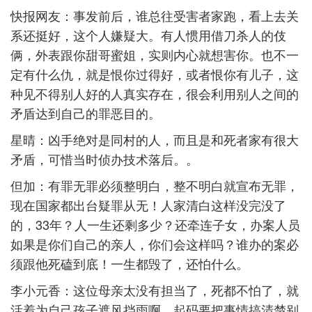
快报网友：事发前后，谁总往受害者家跑，看上去关
系还挺好，这个人嫌疑大。有人惯用借刀杀人的伎
俩，外表跟你甜哥蜜姐，实则内心就想害你。也不一
定有什么仇，就是恨你过得好，或者恨你有儿子，这
种见不得别人好的人真实存在，很会利用别人之间的
矛盾达到自己的罪恶目的。
星晴：凶手绝对是同村的人，而且是和死者家有很大
矛盾，可惜当时侦办技术落后。。
但加：有罪无罪必须整明白，整不明白就宣布无罪，
现在国家都出台疑罪从无！人家清白这样没完没了
的，33年？人一生还剩多少？还牵连子女，办案人员
如果是你们自己的亲人，你们会这样吗？谁办的案必
须跟他死磕到底！一生都毁了，还怕什么。
李小元香：这位母亲太没有担当了，死都不怕了，就
活着为自己孩子遮风挡雨啊，起码要把事情搞清楚别