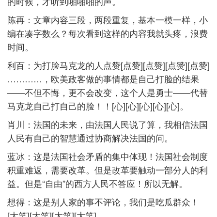
的时候，才听到啪啪啪的声。
陈再：文章内容三段，两段重复，基本一模一样，小
编在凑字数么？每次看到这样的内容我就头疼，浪费
时间。
利百：为打脸马克龙的人点赞[点赞][点赞][点赞][点赞]
…………，欧美政客做的事情都是自己打脸的结果
——不但不悔，更不会改变，这个人是勇士——代替
马克龙自己打自己的脸！！[心][心][心][心][心]。
肖川：法国的未来，由法国人民说了算，我相信法国
人民有自己的智慧通过协商解决法国的问。
蓝冰：这是法国社会矛盾的集中体现！法国社会制度
积重难返，需要改革。但是改革要触动一部分人的利
益。但是“自由”的西方人民不答应！所以无解。
想得：这是别人家的事不评论，我们是吃瓜群众！
[大笑][大笑][大笑][大笑]。