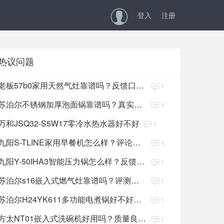
登入
注册
热议问题
老板57b0家用天然气灶靠谱吗？反馈口碑好吗
1
苏泊尔不锈钢加厚泡面锅靠谱吗？真实评论不好吗
1
万和JSQ32-S5W17零冷水热水器好不好
1
九阳S-TLINE家用早餐机怎么样？评论反馈如何
1
九阳Y-50IHA3智能压力锅怎么样？反馈口碑很好吗
1
苏泊尔s16嵌入式燃气灶靠谱吗？评测反馈如何
1
苏泊尔H24YK611多功能电煮锅好不好？反馈口碑很好吗
1
方太NT01嵌入式洗碗机好用吗？质量良心吗
1