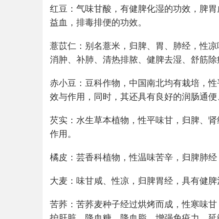
红豆：气味甘酸，有健脾化湿的功效，脾胃
益血，排毒排便的功效。
薏苡仁：别名薏米，归脾、胃、肺经，性凉
消肿、补肺、清热排脓、健脾去湿、舒筋除
赤小豆：豆科作物，中国南北均有栽培，性
效与作用，同时，其还具有良好的润肠通便
芡实：水生草本植物，性平味甘，归脾、肾
作用。
橘皮：芸香科植物，性温味苦辛，归脾肺经
大麦：味甘咸、性凉，归脾胃经，具有健脾
苦荞：苦荞麦种子经过烘烤而成，性寒味甘
护肝脏、降血糖、降血脂、增强免疫力、延