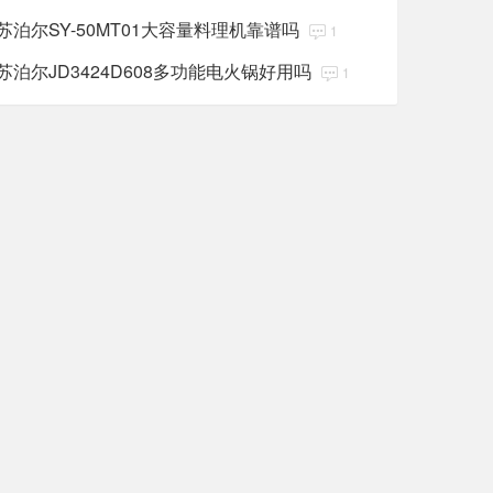
苏泊尔SY-50MT01大容量料理机靠谱吗
1
苏泊尔JD3424D608多功能电火锅好用吗
1