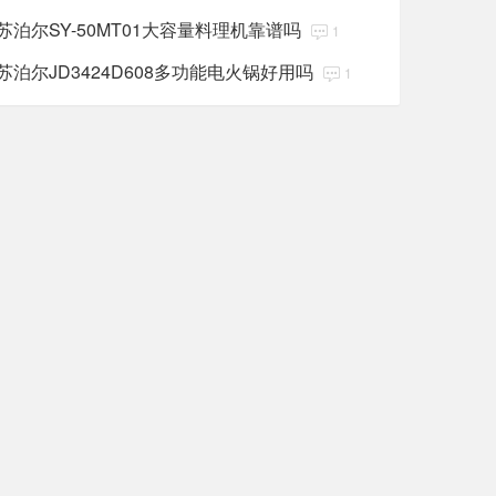
苏泊尔SY-50MT01大容量料理机靠谱吗
1
苏泊尔JD3424D608多功能电火锅好用吗
1