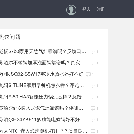
登入
注册
热议问题
老板57b0家用天然气灶靠谱吗？反馈口碑好吗
1
苏泊尔不锈钢加厚泡面锅靠谱吗？真实评论不好吗
1
万和JSQ32-S5W17零冷水热水器好不好
1
九阳S-TLINE家用早餐机怎么样？评论反馈如何
1
九阳Y-50IHA3智能压力锅怎么样？反馈口碑很好吗
1
苏泊尔s16嵌入式燃气灶靠谱吗？评测反馈如何
1
苏泊尔H24YK611多功能电煮锅好不好？反馈口碑很好吗
1
方太NT01嵌入式洗碗机好用吗？质量良心吗
1