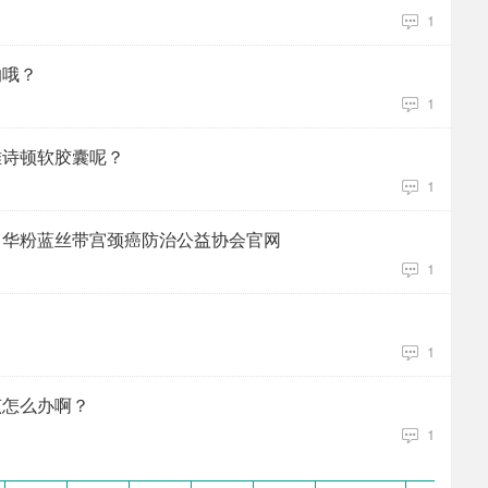
1
的哦？
1
雅诗顿软胶囊呢？
1
中华粉蓝丝带宫颈癌防治公益协会官网
1
1
该怎么办啊？
1