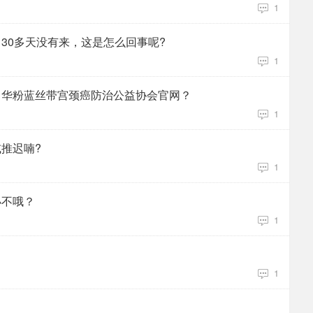
1
30多天没有来，这是怎么回事呢?
1
中华粉蓝丝带宫颈癌防治公益协会官网？
1
推迟喃?
1
小不哦？
1
1