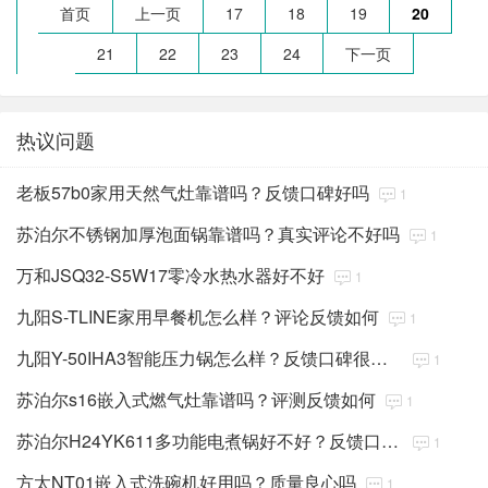
首页
上一页
17
18
19
20
21
22
23
24
下一页
热议问题
老板57b0家用天然气灶靠谱吗？反馈口碑好吗
1
苏泊尔不锈钢加厚泡面锅靠谱吗？真实评论不好吗
1
万和JSQ32-S5W17零冷水热水器好不好
1
九阳S-TLINE家用早餐机怎么样？评论反馈如何
1
九阳Y-50IHA3智能压力锅怎么样？反馈口碑很好吗
1
苏泊尔s16嵌入式燃气灶靠谱吗？评测反馈如何
1
苏泊尔H24YK611多功能电煮锅好不好？反馈口碑很好吗
1
方太NT01嵌入式洗碗机好用吗？质量良心吗
1